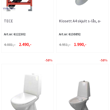
TECE
Klosett A4 skjult s-lås, a-
INNBYGNINGSSISTERNE
collection
Art.nr: 6122302
Art.nr: 6130892
2.490,-
1.990,-
4.081,-
4.951,-
-58%
-58%