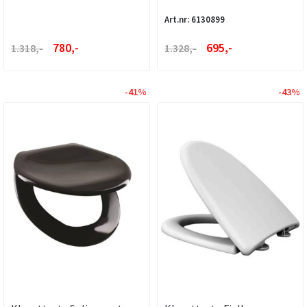
Art.nr: 6130899
780,-
695,-
1.318,-
1.328,-
-41%
-43%