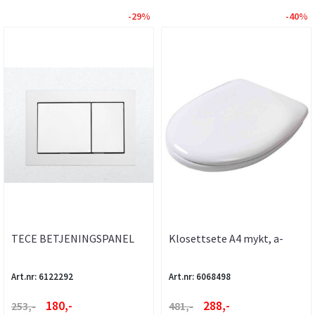
-29%
-40%
TECE BETJENINGSPANEL
Klosettsete A4 mykt, a-
HVIT
collection
Art.nr: 6122292
Art.nr: 6068498
180,-
288,-
253,-
481,-