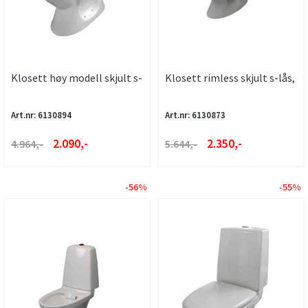
Klosett høy modell skjult s-
Klosett rimless skjult s-lås,
lås, , a-collection
for liming, ...
Art.nr: 6130894
Art.nr: 6130873
2.090,-
2.350,-
4.964,-
5.644,-
-56%
-55%