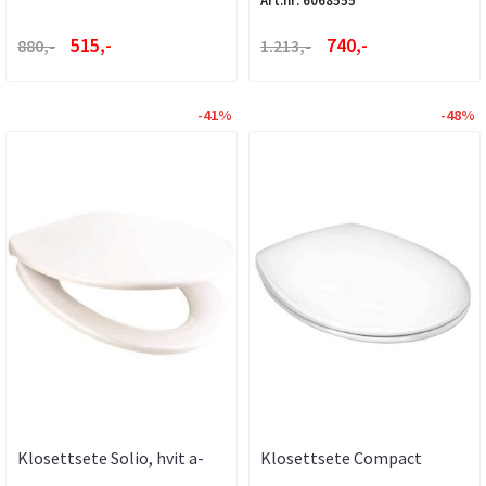
Art.nr: 6068555
515,-
740,-
880,-
1.213,-
-41%
-48%
Klosettsete Solio, hvit a-
Klosettsete Compact
collection
rimless, a-collection