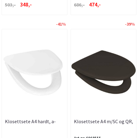
348,-
474,-
503,-
686,-
-41%
-39%
Klosettsete A4 hardt, a-
Klosettsete A4 m/SC og QR,
collection
svart, a-collection