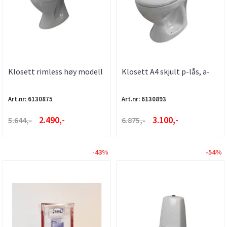
Klosett rimless høy modell
Klosett A4 skjult p-lås, a-
skjult s-lås,, ...
collection
Art.nr: 6130875
Art.nr: 6130893
2.490,-
3.100,-
5.644,-
6.875,-
-43%
-54%