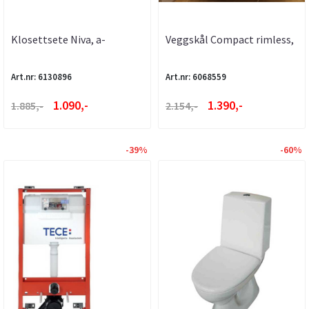
Klosettsete Niva, a-
Veggskål Compact rimless,
collection
a-collection
Art.nr: 6130896
Art.nr: 6068559
1.090,-
1.390,-
1.885,-
2.154,-
-39%
-60%