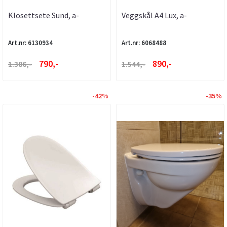
Klosettsete Sund, a-
Veggskål A4 Lux, a-
collection
collection
Art.nr: 6130934
Art.nr: 6068488
790,-
890,-
1.386,-
1.544,-
-42%
-35%