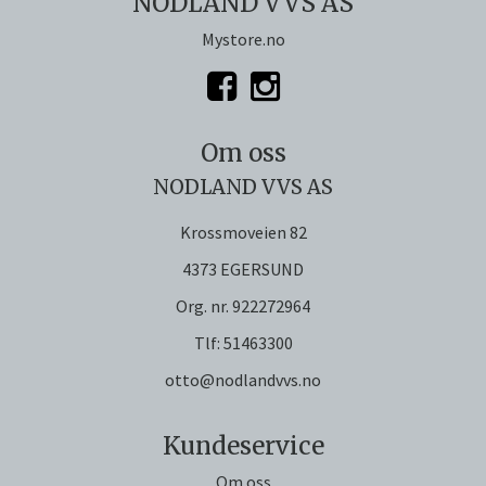
NODLAND VVS AS
Mystore.no
Om oss
NODLAND VVS AS
Krossmoveien 82
4373 EGERSUND
Org. nr. 922272964
Tlf:
51463300
otto@nodlandvvs.no
Kundeservice
Om oss