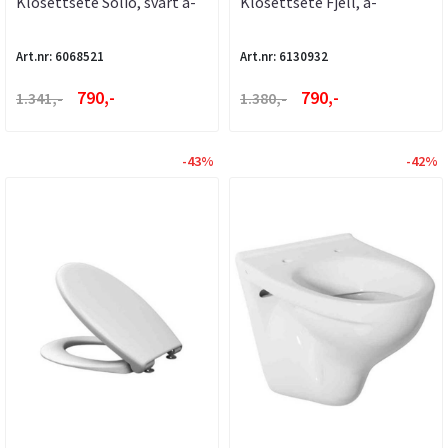
Klosettsete Solio, svart a-
Klosettsete Fjell, a-
collection
collection
Art.nr: 6068521
Art.nr: 6130932
790,-
790,-
1.341,-
1.380,-
-43%
-42%