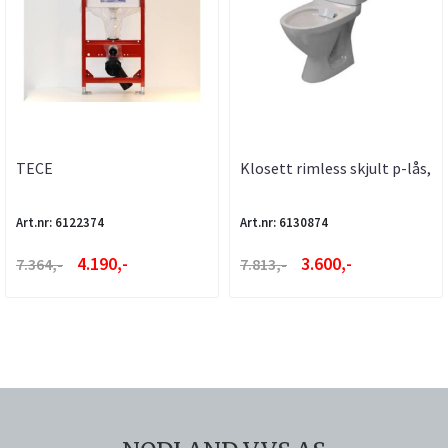
TECE
Klosett rimless skjult p-lås,
INNBYGNINGSSISTERNE
a-collection
M/SAFETY BAG
Art.nr: 6122374
Art.nr: 6130874
4.190,-
3.600,-
7.364,-
7.813,-