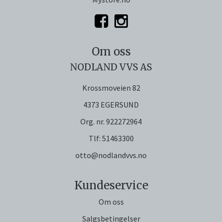
Om oss
NODLAND VVS AS
Krossmoveien 82
4373 EGERSUND
Org. nr. 922272964
Tlf:
51463300
otto@nodlandvvs.no
Kundeservice
Om oss
Salgsbetingelser