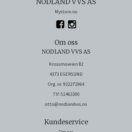
NODLAND VVS AS
Mystore.no
Om oss
NODLAND VVS AS
Krossmoveien 82
4373 EGERSUND
Org. nr. 922272964
Tlf:
51463300
otto@nodlandvvs.no
Kundeservice
Om oss