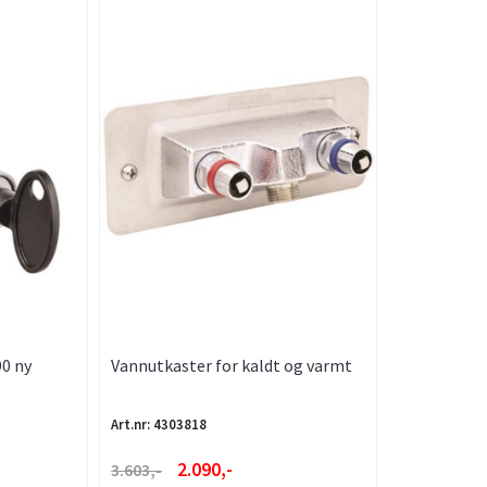
90 ny
Vannutkaster for kaldt og varmt
vann, FMM
Art.nr: 4303818
2.090,-
3.603,-