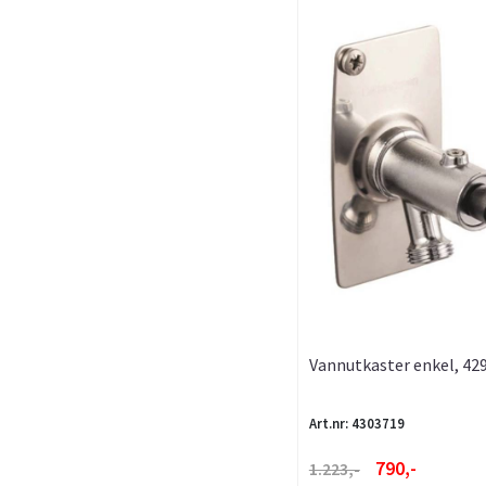
Vannutkaster enkel, 42
modell, FMM
Art.nr: 4303719
790,-
1.223,-