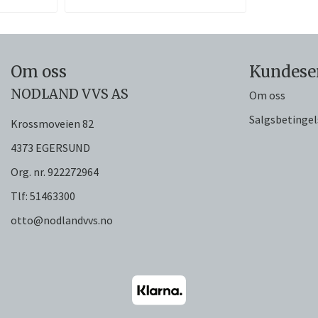
Om oss
Kundese
NODLAND VVS AS
Om oss
Salgsbetingel
Krossmoveien 82
4373 EGERSUND
Org. nr. 922272964
Tlf:
51463300
otto@nodlandvvs.no