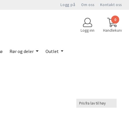
Logg på
Om oss
Kontakt oss
0
Logg inn
Handlekurv
jø
Rør og deler
Outlet