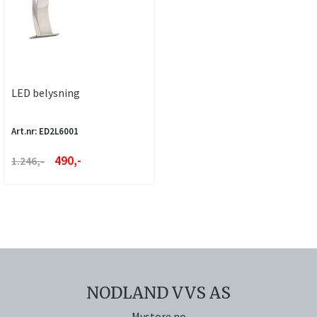
LED belysning
Art.nr: ED2L6001
490,-
1.246,-
NODLAND VVS AS
Mystore.no