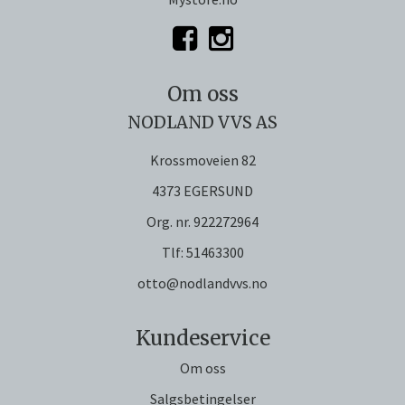
Om oss
NODLAND VVS AS
Krossmoveien 82
4373 EGERSUND
Org. nr. 922272964
Tlf:
51463300
otto@nodlandvvs.no
Kundeservice
Om oss
Salgsbetingelser