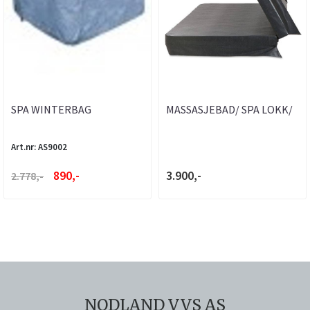
SPA WINTERBAG
MASSASJEBAD/ SPA LOKK/
230X240X92CM
COVERE - FLERE
STØRRELSER ...
Art.nr: AS9002
890,-
3.900,-
2.778,-
NODLAND VVS AS