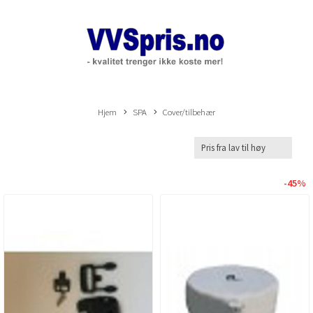
Hjem
SPA
Cover/tilbehær
-45%